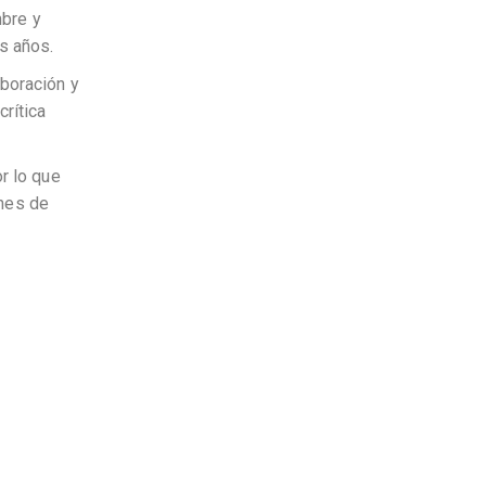
mbre y
s años.
aboración y
rítica
r lo que
ones de